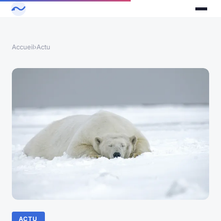
Accueil
›
Actu
ACTU