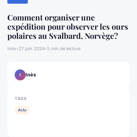
Comment organiser une
expédition pour observer les ours
polaires au Svalbard, Norvège?
Inès
•
27 juin 2024
•
5 min de lecture
Inès
I
TAGS
Actu